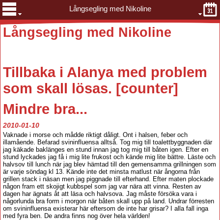
Långsegling med Nikoline
Långsegling med Nikoline
Tillbaka
i Alanya med problem
som skall lösas. [counter
]
Mindre bra...
2010-01-10
Vaknade i morse och mådde riktigt dåligt. Ont i halsen, feber och
illamående. Befarad svininfluensa alltså. Tog mig till toalettbyggnaden där
jag käkade baklänges en stund innan jag tog mig till båten igen. Efter en
stund lyckades jag få i mig lite frukost och kände mig lite bättre. Läste och
halvsov till lunch när jag blev hämtad till den gemensamma grillningen som
är varje söndag kl 13. Kände inte det minsta matlust när ångorna från
grillen stack i näsan men jag piggnade till efterhand. Efter maten plockade
någon fram ett skojigt kubbspel som jag var nära att vinna. Resten av
dagen har ägnats åt att läsa och halvsova. Jag måste försöka vara i
någorlunda bra form i morgon när båten skall upp på land. Undrar förresten
om svininfluensa existerar här eftersom de inte har grisar? I alla fall inga
med fyra ben. De andra finns nog över hela världen!