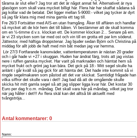
tårarna är slut eller? Jag tror att det är något annat fel. Alternativet är nya
glasögon som skall vara mycket billigt här. Flera här har skaffat sådana så
jag kollar vad de betalat. Det ligger mellan 5-9000:- vilket jag tycker är dyrt
så jag får klara mig med mina gamla ett tag till.
Fre 26/3 Fortsätter med AIS-en utan framgång. Åker till affären och handlar
så mycket att de kör hem det till båten. Vi bestämmer att de skall komma
om en ½-timme d.v.s. klockan ett. De kommer klockan 2... Senare på em.
är vi 23 stycken som tar med ost och vin till en grotta ett par km söderut.
Jättestor, med häftiga droppstenar. Jag bjuder sedan Björn och Christina på
middag för allt jobb de haft med min båt medan jag var hemma.
Lör 27/3 Fortfarande kanonväder, vattentemperaturen är nästan 20 grader
och i går hade vi +27 i skuggan. Huden har ändrat färg, trots att jag vistas
nere i ruffen ganska mycket. Har varit på marknaden och hämtat hem så
mycket frukt och grönt jag kan bära. Det gick på 18:- Mitt segel skulle ha
anlänt i går kväll så jag gick för att hämta det. Det hade inte kommit så vi
ringde segelmakaren som påstod att det var skickat. Samtidigt frågade han
vilka siffror det skulle vara i det!! Jag bad då att de omgående skulle
skicka hit mitt gamla segel så att jag slipper ligga kvar här. Det kostar 30
Euro per dag fr.o.m. måndag. Det skall vara här på måndag, vilket jag tror
när jag håller i det!!! Av flera skäl kan det alltså bli aktuellt med
tvångströja...
Antal kommentarer:
0
Namn: