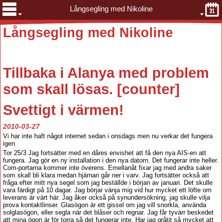
Långsegling med Nikoline
Långsegling med Nikoline
Tillbaka
i Alanya med problem
som skall lösas. [counter
]
Svettigt i värmen!
2010-03-27
Vi har inte haft något internet sedan i onsdags men nu verkar det fungera
igen.
Tor 25/3 Jag fortsätter med en dåres envishet att få den nya AIS-en att
fungera. Jag gör en ny installation i den nya datorn. Det fungerar inte heller.
Com-portarna kommer inte överens. Emellanåt fixar jag med andra saker
som skall bli klara medan hjärnan går ner i varv. Jag fortsätter också att
fråga efter mitt nya segel som jag beställde i början av januari. Det skulle
vara färdigt på 10 dagar. Jag börjar vänja mig vid hur mycket ett löfte om
leverans är värt här. Jag åker också på synundersökning, jag skulle vilja
prova kontaktlinser. Glasögon är ett gissel om jag vill snorkla, använda
solglasögon, eller segla när det blåser och regnar. Jag får tyvärr beskedet
att mina ögon är för torra så det fungerar inte. Har jag gråtit så mycket att