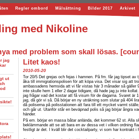
åten
Regler ombord
Målsättning
Bilder 2017
Arkivet
ing med Nikoline
anya med problem som skall lösas. [cou
r jag
Litet kaos!
kar
2010-05-20
Tor 20/5 Det grejas och fejas i hamnen. På fm. får jag tipset av t
gt ut
åka till immigrationspolisen för att köpa visa. Det visar sig att tr
och
ambassadens hemsida att vi får vistas här 3 månader så gäller 90
God
inte skulle hem 1 eller 2 dagar tidigare, då hade jag ju inte kollat
jag frågar vad det kostar att få visum för de dagarna. Svaret är 1
jag, då gör vi så. Då börjar en ny uträkning som slutar på 404 lir
sikte!
då poliserna på polisstationen att fara till ett mycket varmt ställe,
och går ut. Utanför står en beväpnad polis så jag börjar ångra va
händer.
På em. börjar en massa båtar anlända, det kommer 62 st. Alla sk
stora
beklämmande att se att bara en av dessa vet i vilken ordning fla
festligt är det. I kväll blir det cocktailparty, vi som har kontrakt
plats!