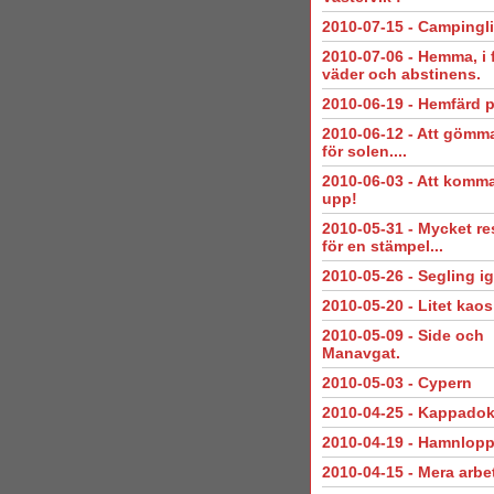
2010-07-15
-
Campingli
2010-07-06
-
Hemma, i f
väder och abstinens.
2010-06-19
-
Hemfärd på
2010-06-12
-
Att gömma
för solen....
2010-06-03
-
Att komma
upp!
2010-05-31
-
Mycket r
för en stämpel...
2010-05-26
-
Segling i
2010-05-20
-
Litet kaos
2010-05-09
-
Side och
Manavgat.
2010-05-03
-
Cypern
2010-04-25
-
Kappadok
2010-04-19
-
Hamnloppo
2010-04-15
-
Mera arbe