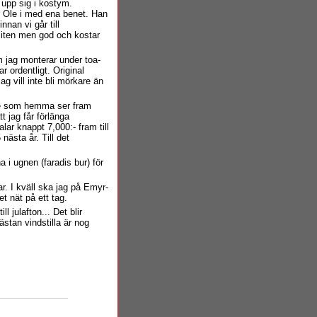
 upp sig i kostym.
r Ole i med ena benet. Han
nnan vi går till
 liten men god och kostar
om jag monterar under toa-
 ordentligt. Original
ag vill inte bli mörkare än
nte som hemma ser fram
t jag får förlänga
talar knappt 7,000:- fram till
nästa år. Till det
a i ugnen (faradis bur) för
r. I kväll ska jag på Emyr-
et nät på ett tag.
 julafton... Det blir
stan vindstilla är nog