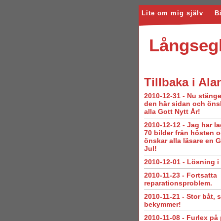
Lite om mig själv
B
Långsegl
Tillbaka
i Al
2010-12-31
-
Nu stänge
den här sidan och öns
alla Gott Nytt År!
2010-12-12
-
Jag har la
70 bilder från hösten 
önskar alla läsare en 
Jul!
2010-12-01
-
Lösning i 
2010-11-23
-
Fortsatta
reparationsproblem.
2010-11-21
-
Stor båt, 
bekymmer!
2010-11-08
-
Furlex på 