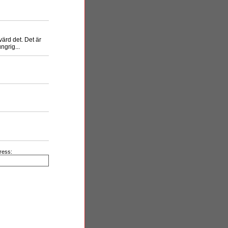
ärd det. Det är
ngrig...
ress: