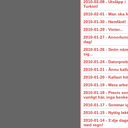
2010-02-08
-
Utsläpp i
Turkiet!
2010-02-01
-
Man ska h
2010-01-30
-
Hemfärd!
2010-01-29
-
Vinter...
2010-01-27
-
Annorlun
dag!
2010-01-26
-
Snön när
sig...
2010-01-24
-
Datorprob
2010-01-21
-
Ännu kalla
2010-01-20
-
Kallast hit
2010-01-19
-
Mera arbet
2010-01-18
-
Precis so
vanligt här, inga beske
2010-01-17
-
Sommar i
2010-01-15
-
Nyttig lekt
2010-01-14
-
3:dje dag
med regn!