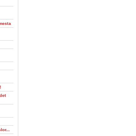
 mesta
.
!
det
lor...