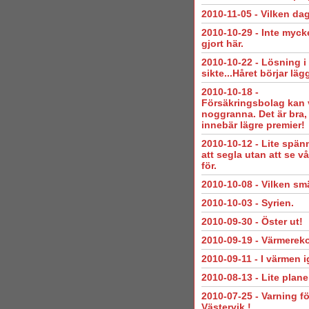
2010-11-05
-
Vilken dag
2010-10-29
-
Inte mycke
gjort här.
2010-10-22
-
Lösning i
sikte...Håret börjar läg
2010-10-18
-
Försäkringsbolag kan 
noggranna. Det är bra,
innebär lägre premier!
2010-10-12
-
Lite spän
att segla utan att se v
för.
2010-10-08
-
Vilken smä
2010-10-03
-
Syrien.
2010-09-30
-
Öster ut!
2010-09-19
-
Värmerek
2010-09-11
-
I värmen i
2010-08-13
-
Lite plane
2010-07-25
-
Varning fö
Västervik !