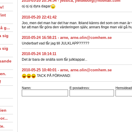
2010-05-20 20:34:54
-
jessica
,
jleideborg@hotmail.com
oj oj oj dyra dagar
v!
int
2010-05-20 22:41:42
Joo, men det man har det har man. Ibland känns det som om man är v
tur att man får göra den värderingen själv, annars finge man väl gå hu
 g...
 sig
2010-05-24 16:58:21
-
arne
,
arne.olin@comhem.se
Underbart vad får jag till JULKLAPP?????
 sig
2010-05-24 18:14:11
Det är bara de snälla som får julklappar...
esande
2010-05-25 10:40:01
-
arne
,
arne.olin@comhem.se
gen.
TACK PÅ FÖRHAND:
!
Namn:
E-postadress:
Hemsidead
ien
r...
te.