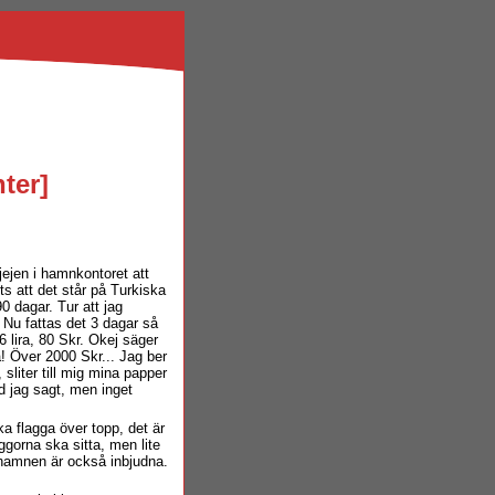
nter
]
jejen i hamnkontoret att
ots att det står på Turkiska
 dagar. Tur att jag
. Nu fattas det 3 dagar så
6 lira, 80 Skr. Okej säger
a! Över 2000 Skr... Jag ber
 sliter till mig mina papper
d jag sagt, men inget
a flagga över topp, det är
ggorna ska sitta, men lite
 i hamnen är också inbjudna.