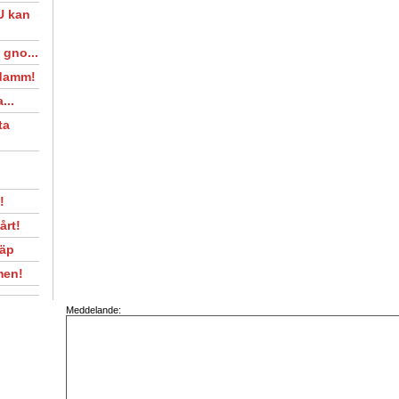
U kan
 gno...
 damm!
...
ta
!
årt!
läp
men!
Meddelande: