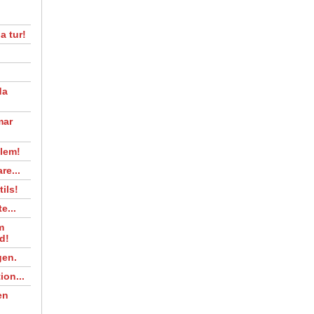
a tur!
da
mar
lem!
re...
tils!
e...
m
d!
gen.
ion...
en