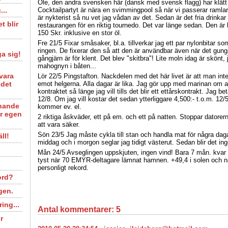
Ole, den andra svensken här (dansk med svensk flagg) har klätt
...
Cocktailpartyt är nära en svimmingpool så när vi passerar ramla
är nykterist så nu vet jag vådan av det. Sedan är det fria drinkar i
t blir
restaurangen för en riktig tournedo. Det var länge sedan. Den är
150 Skr. inklusive en stor öl.
Fre 21/5 Fixar småsaker, bl.a. tillverkar jag ett par nylonbitar s
ringen. De fixerar den så att den är användbar även när det gungar
ga sig!
gångjärn är för klent. Det blev "skitbra"! Lite moln idag är skönt, j
mahognyn i båten...
vara
Lör 22/5 Pingstafton. Nackdelen med det här livet är att man i
 det
emot helgerna. Alla dagar är lika. Jag gör upp med marinan om at
kontraktet så länge jag vill tills det blir ett ettårskontrakt. Jag be
12/8. Om jag vill kostar det sedan ytterliggare 4,500:- t.o.m. 12/5 
nande
kommer ev. el.
år egen
2 riktiga åskväder, ett på em. och ett på natten. Stoppar datorern
att vara säker.
Sön 23/5 Jag måste cykla till stan och handla mat för några daga
ll!
middag och i morgon seglar jag tidigt västerut. Sedan blir det ing
Mån 24/5 Avseglingen uppskjuten, ingen vind! Bara 7 mån. kvar till
tyst när 70 EMYR-deltagare lämnat hamnen. +49,4 i solen och nä
personligt rekord.
ord?
gen.
ring...
Antal kommentarer:
5
r