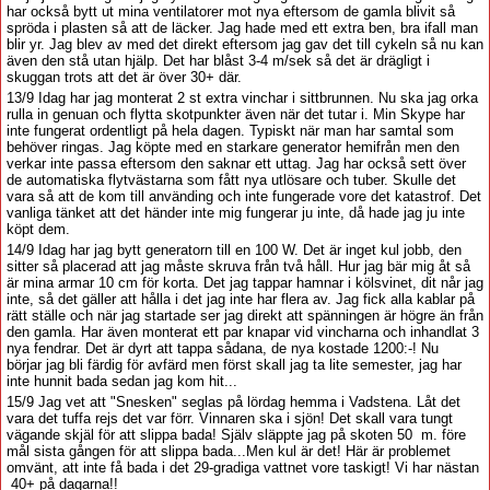
har också bytt ut mina ventilatorer mot nya eftersom de gamla blivit så
spröda i plasten så att de läcker. Jag hade med ett extra ben, bra ifall man
blir yr. Jag blev av med det direkt eftersom jag gav det till cykeln så nu kan
även den stå utan hjälp. Det har blåst 3-4 m/sek så det är drägligt i
skuggan trots att det är över 30+ där.
13/9 Idag har jag monterat 2 st extra vinchar i sittbrunnen. Nu ska jag orka
rulla in genuan och flytta skotpunkter även när det tutar i. Min Skype har
inte fungerat ordentligt på hela dagen. Typiskt när man har samtal som
behöver ringas. Jag köpte med en starkare generator hemifrån men den
verkar inte passa eftersom den saknar ett uttag. Jag har också sett över
de automatiska flytvästarna som fått nya utlösare och tuber. Skulle det
vara så att de kom till använding och inte fungerade vore det katastrof. Det
vanliga tänket att det händer inte mig fungerar ju inte, då hade jag ju inte
köpt dem.
14/9 Idag har jag bytt generatorn till en 100 W. Det är inget kul jobb, den
sitter så placerad att jag måste skruva från två håll. Hur jag bär mig åt så
är mina armar 10 cm för korta. Det jag tappar hamnar i kölsvinet, dit når jag
inte, så det gäller att hålla i det jag inte har flera av. Jag fick alla kablar på
rätt ställe och när jag startade ser jag direkt att spänningen är högre än från
den gamla. Har även monterat ett par knapar vid vincharna och inhandlat 3
nya fendrar. Det är dyrt att tappa sådana, de nya kostade 1200:-! Nu
börjar jag bli färdig för avfärd men först skall jag ta lite semester, jag har
inte hunnit bada sedan jag kom hit...
15/9 Jag vet att "Snesken" seglas på lördag hemma i Vadstena. Låt det
vara det tuffa rejs det var förr. Vinnaren ska i sjön! Det skall vara tungt
vägande skjäl för att slippa bada! Själv släppte jag på skoten 50 m. före
mål sista gången för att slippa bada...Men kul är det! Här är problemet
omvänt, att inte få bada i det 29-gradiga vattnet vore taskigt! Vi har nästan
40+ på dagarna!!