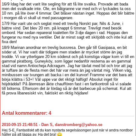
16/9 Idag har det varit lite segling för att få lite svalka. Provade att bada
men det svalkade inte. Ole, en båtgranne var med och vi lyckades ta oss
10 nm. på lite över 4 timmar. Det blåser nästan inget. Hoppas det blir bättre
i morgon då vi skall ut med passagerare.
17/9 Har varit ute och seglat med ett trevlig Norskt par, Nils & June, i
bättre vind. Det blev 20 nm. på knappt 6 timmar. Trevligt med besök
ombord. Har sedan reparerat toaletten för 3:dje dagen i rad. Hoppas den
fungerar nu med nya ventiler. Det är minst sagt ett skitjobb och inte kul att
fixa den!
18/9 Marinan anordnar en trevlig bussresa. Den går till Gasipasa, en bit
söder ut. Vi har varit där tidigare men staden är mycket större än jag
trodde. Vi var ytterligare 20 km söderut och på konstiga vägar kom vi till en
gammal piratborg, Guneyköy, som ligger nedanför resterna av en gammal
stad vid namn Antiocheja Adcragum. Jag har tävlat med bil och tror att jag
är tuffare än de flesta men det här var mera än jag väntat mig. Vilken väg,
minibussen var tvungen att backa i en del kurvor! Framme var det bara att
börja klättra i 53+! Väl uppe var det riktigt häftigt! Absolut inget för
höjdrädda!! På återresan åkte chauffören fast i en fartkontroll så vi salade
till böterna. Eftersom det är lördag så är det barbecue på schemat. Kul att
få prova libanesiskt vin, faktiskt en riktig höjdare!
Antal kommentarer:
4
2010-09-15 21:48:51
-
Dan S
,
danstromberg@yahoo.se
Hej S-E, Fantastiskt att du kan nystarta segelsäsongen just när vi andra nordbor
håller på att lägga av. Ha det bra!