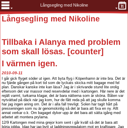
Långsegling med Nikoline
Långsegling med Nikoline
Tillbaka
i Alanya med problem
som skall lösas. [counter
]
I värmen igen.
2010-09-11
I går gick flyget söder ut igen. Att byta flyg i Köpenhamn är inte bra. Det är
nu fjärde gången på kort tid som de lyckats skicka mitt bagage med fel
plan. Danskar kanske inte kan läsa? Jag är i skrivande stund lite orolig
eftersom det var massor med reservdelar med i kartongen. Här nere är det
rejält varmt, turkarna klagar, det är bara nätterna som är sköna. Båten var
nytvättad på däck när jag kom, hur de fått reda på att jag skulle komma
har jag ingen aning om. Det är i alla fall trevligt. Solen har tagit hårt på
presseningen som nu är genomskinlig så det är bara att fixa en ny. Allt
annat verkar o.k. Om bagaget dyker upp är det bara att sätta igång med
arbetet att montera prylarna.
12/9 Kartongen med mina grejor kom sent i går kväll så det är bara att
börja jobba. Idag har jag bytt ut laddningsregulatorn mot en kraftigare. Jag