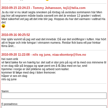
2010-09-15 22:24:23
-
Tommy Johansson
,
toj1@telia.com
Ja du när vi nu skall segla snesken på lördag så avslutas sommaren här Men
jag tror att segraren måste bada oavsett om det är endasr 12 grader i vattnet.
Med säkerhet vet jag att det inte blir jag. Hoppas du har det varmare i vattnat Ha
det
2010-09-16 00:25:52
Har själv vunnit så jag vet vad det innebär. Då var det snöflingor i luften. Har hört
att ni fegar och inte tvingar i vinnaren numera. Reidar fick bara ett par hinkar
förra året...
2010-09-20 11:22:08
-
nils og june
,
niaa-skontorp@live.no
hei sven erik
vil først takke for en hærlig tur. det satt vi stor pris på og vil ta med oss minnene til
vi en dag står på brygga og spør pent om å få åka med en tur, smil
hjemme i norge er det pliktene og arbeid som kaller.
kommer til følge med deg i tiden fremover.
håper vi ses en dag
nils og june
Namn:
E-postadress: