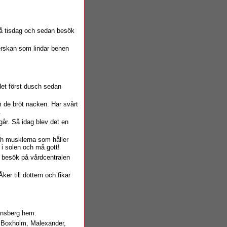
 på tisdag och sedan besök
terskan som lindar benen
 det först dusch sedan
m de bröt nacken. Har svårt
.
går. Så idag blev det en
 och musklerna som håller
T i solen och må gott!
t besök på vårdcentralen
er till dottern och fikar
rensberg hem.
ill Boxholm, Malexander,