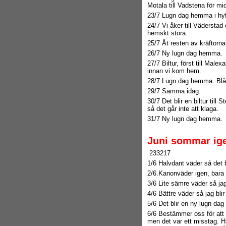
Motala till Vadstena för m
23/7 Lugn dag hemma i hyf
24/7 Vi åker till Väderstad
hemskt stora.
25/7 Åt resten av kräftorna,
26/7 Ny lugn dag hemma.
27/7 Biltur, först till Male
innan vi kom hem.
28/7 Lugn dag hemma. Blåsi
29/7 Samma idag.
30/7 Det blir en biltur til
så det går inte att klaga.
31/7 Ny lugn dag hemma.
Juni sommar ig
233217
1/6 Halvdant väder så det bl
2/6.Kanonväder igen, bara a
3/6 Lite sämre väder så jag 
4/6 Bättre väder så jag bli
5/6 Det blir en ny lugn d
6/6 Bestämmer oss för att å
men det var ett misstag. Hal