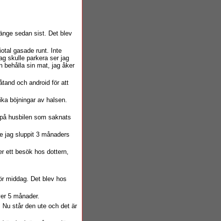
länge sedan sist. Det blev
otal gasade runt. Inte
ag skulle parkera ser jag
n behålla sin mat, jag åker
åtand och android för att
ika böjningar av halsen.
er på husbilen som saknats
ke jag sluppit 3 månaders
ter ett besök hos dottern,
för middag. Det blev hos
över 5 månader.
 Nu står den ute och det är