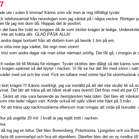
7
nde ute i solen 6 timmar! Känns som vår men är nog tillfälligt tyvärr.
Fick telefonsamtal från neurologen som jag väntat på i några veckor. Röntgen
en får jag min dom då. Hoppas det är positivt.
v det bara lite tvätt av kroppen då de som sköter kragen är lediga. Underskö
et inte att tvätta alls. GLAD PÅSK ALLA!
a andra dagar bortsett från att dottern kom på besök 1 tim på em.
e sitta inne pga vädret, lite regn men storm!
 trist som andra dagar när man sitter närmast orörlig. Det får gå, i morgon är
h sedan bil till Motala för röntgen. Tyvärr sköttes den dåligt så det känns so
kragen spänner så det bryter i nacken. Vi får se hur det blir med sömn i natt
väder med sol och lite vind. Fick en rullator med större hjul för utomhusbruk i
 bort kragen !!! Känns overkligt, jag var inställd på att det inte skulle bli så
vinat. Det blir att träna på att håret skall vara överst!.Det firas med ett par G
. Skönt att inte vara beroende av hemtjänsten hela tiden. Det blev ett inboka
om inte leder någon vart. Körde också bil själv vilket inte hänt på 3 mån.
bra för att träna upp nackmusklerna eftersom man tvingas att vrida på huvudet. Åk
tur på ungefär 20 mil. I kväll är jag rejält trött i nacken.
mma.
å då tog jag en biltur. Det blev Borensberg, Prästtomta, Ljungsbro och via Bo
tt byta till sommarhjul och fixa ett elproblem. Därefter blev det en ny rundtur t