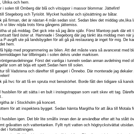
, Ulrika och hem.
r i solen till Omberg där blå och vitsippor i massor blommar. Jättefint!
 till Stegeborg och Tyrislöt. Mycket husbilar och sjösättning av båtar.
ök på firman, det är nästan 4 mån sedan sist. Sedan blev det middag ute,lika 
vi blev nöjda trots förra gångens jättemiss.
ha ut på middag. Det gick inte så jag åkte själv. Först Mantorp park där ett ti
ortsatt färd öster ut. Hamnade i Stegeborg där jag tänkt äta middag men när j
tala P-avgift ute på landsbygden för att gå på restaurang är inget för mig. De ka
v det hem.
tt få hjälp med programmering av bilen. Att det måste vara så avancerat med bl
ermiddagen har tillbringats i solen delvis under markisen.
 röntgenavdelningar. Först det vanliga i tunneln sedan annan avdelning med ol
gefär som att böja ett spett.Sedan hem till solen.
 tur tiĺl Vadstena och därefter till garaget i Önnebo. Där monterade jag dekal
velen!
k på hvc för att få en spruta mot benskörhet. Borde fått den tidigare så kans
ll husbilen för att sätta i en bult i instegstrappan som varit skev ett tag. Däref
..
itha är i Stockholm på koncert.
ttern för att inspektera bygget. Sedan hämta Margitha för att åka till Motala 
ll husbilen igen. Det blir lite småfix innan den är användbar efter att ha stått 
mt gråvatten och vattentanken. Fyllt nytt vatten och högtryckstvättat utsidan.
det i fortsättningen.