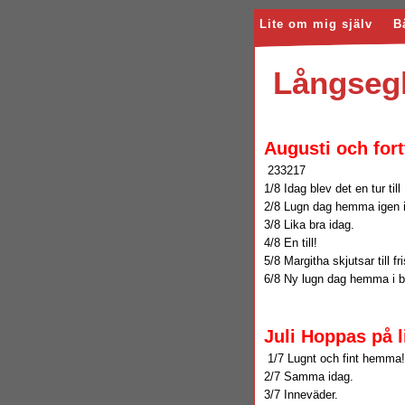
Lite om mig själv
B
Långsegl
Augusti och for
233217
1/8 Idag blev det en tur til
2/8 Lugn dag hemma igen i 
3/8 Lika bra idag.
4/8 En till!
5/8 Margitha skjutsar till fr
6/8 Ny lugn dag hemma i b
Juli Hoppas på l
1/7 Lugnt och fint hemma!
2/7 Samma idag.
3/7 Inneväder.