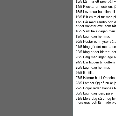
13/5 Lämnar ett prov på hv
14/5 Plockar ur husbilen, jä
15/5 Levererar husbilen till
16/5 Blir en rejäl tur med p
17/5 Får med sambo och dott
är det vänster axel som fåt
18/5 Värk hela dagen men li
19/5 Lugn dag hemma.
20/5 Hostar och nyser så at
21/5 Idag gör det mesta ont.
22/5 Idag är det bistert, de
23/5 Helg men inget läge att
24/5 Blir bjuden till dotter
25/5 Lugn dag hemma.
26/5 En till..
27/5 Hämtar hjul i Önnebo, s
28/5 Lämnar Qq så nu är jag
29/5 Börjar redan kännas to
30/5 Lugn dag igen, på em t
31/5 Mors dag så vi tog bil
mors grav och lämnade blom