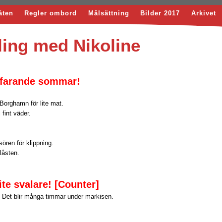
åten
Regler ombord
Målsättning
Bilder 2017
Arkivet
ing med Nikoline
tfarande sommar!
l Borghamn för lite mat.
fint väder.
isören för klippning.
låsten.
ite svalare! [Counter]
 Det blir många timmar under markisen.