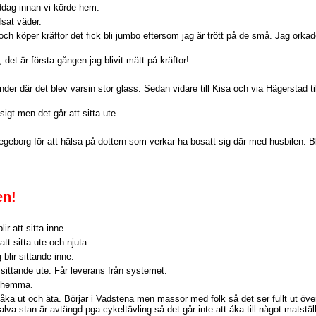
iddag innan vi körde hem.
sat väder.
 och köper kräftor det fick bli jumbo eftersom jag är trött på de små. Jag orkad
 det är första gången jag blivit mätt på kräftor!
xander där det blev varsin stor glass. Sedan vidare till Kisa och via Hägerstad t
gt men det går att sitta ute.
l Stegeborg för att hälsa på dottern som verkar ha bosatt sig där med husbilen. 
en!
ir att sitta inne.
tt sitta ute och njuta.
blir sittande inne.
r sittande ute. Får leverans från systemet.
ag hemma.
ka ut och äta. Börjar i Vadstena men massor med folk så det ser fullt ut överal
va stan är avtängd pga cykeltävling så det går inte att åka till något matställe