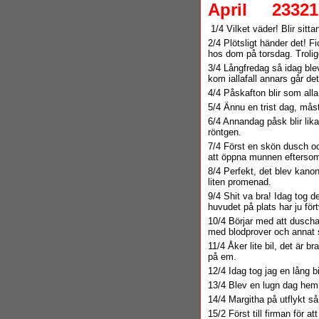
April
23321
1/4 Vilket väder! Blir sitta
2/4 Plötsligt händer det! 
hos dom på torsdag. Trolig
3/4 Långfredag så idag ble
kom iallafall annars går d
4/4 Påskafton blir som all
5/4 Ännu en trist dag, måst
6/4 Annandag påsk blir lika
röntgen.
7/4 Först en skön dusch oc
att öppna munnen eftersom 
8/4 Perfekt, det blev kanon
liten promenad.
9/4 Shit va bra! Idag tog de
huvudet på plats har ju fört
10/4 Börjar med att duscha
med blodprover och annat s
11/4 Åker lite bil, det är 
på em.
12/4 Idag tog jag en lång bil
13/4 Blev en lugn dag he
14/4 Margitha på utflykt s
15/2 Först till firman för a