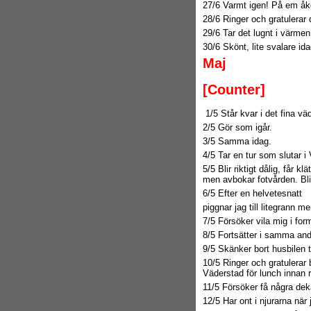
27/6 Varmt igen! På em åker
28/6 Ringer och gratulerar 
29/6 Tar det lugnt i värm
30/6 Skönt, lite svalare ida
Maj
[Counter]
1/5 Står kvar i det fina väd
2/5 Gör som igår.
3/5 Samma idag.
4/5 Tar en tur som slutar i
5/5 Blir riktigt dålig, får 
men avbokar fotvården. Bli
6/5 Efter en helvetesnatt
piggnar jag till litegrann m
7/5 Försöker vila mig i for
8/5 Fortsätter i samma and
9/5 Skänker bort husbilen ti
10/5 Ringer och gratulerar 
Väderstad för lunch innan 
11/5 Försöker få några dekale
12/5 Har ont i njurarna när