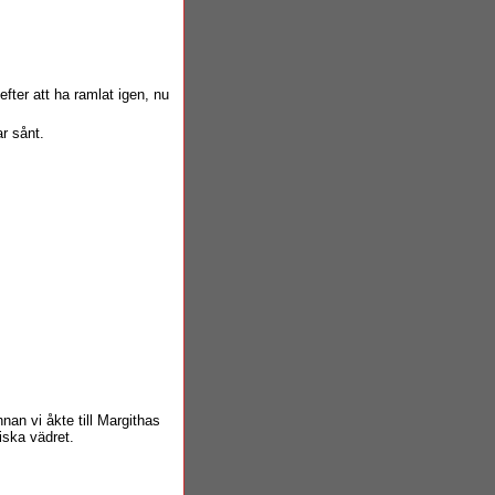
efter att ha ramlat igen, nu
ar sånt.
nan vi åkte till Margithas
iska vädret.