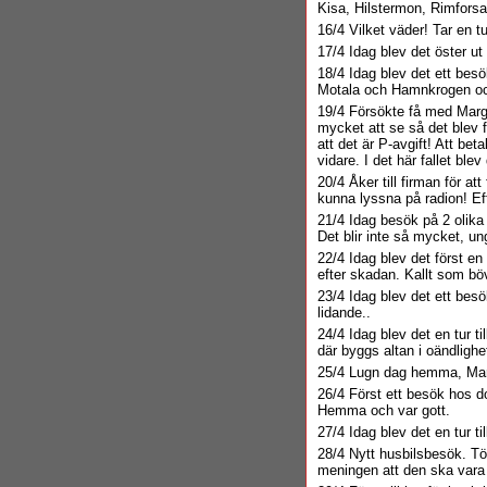
Kisa, Hilstermon, Rimforsa
16/4 Vilket väder! Tar en tu
17/4 Idag blev det öster ut
18/4 Idag blev det ett bes
Motala och Hamnkrogen och 
19/4 Försökte få med Margit
mycket att se så det blev f
att det är P-avgift! Att be
vidare. I det här fallet ble
20/4 Åker till firman för a
kunna lyssna på radion! Eft
21/4 Idag besök på 2 olika
Det blir inte så mycket, un
22/4 Idag blev det först en
efter skadan. Kallt som bö
23/4 Idag blev det ett besö
lidande..
24/4 Idag blev det en tur ti
där byggs altan i oändlighet
25/4 Lugn dag hemma, Marg
26/4 Först ett besök hos do
Hemma och var gott.
27/4 Idag blev det en tur ti
28/4 Nytt husbilsbesök. Tö
meningen att den ska vara 