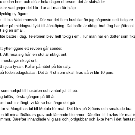
c sedan hem och slöar hela dagen eftersom det är skitväder.
klar vad grejer det blir. Tur att man får hjälp.
 lycklig ny ägare.
b till bla Valdemarsvik. Där var det flera husbilar än jag någonsin sett tidigare.
er på middagsutflykt till Jönköping. Dal baffo är riktigt bra! Jag har jätteont 
t sig en smäll.
te bättre i dag. Telefonen blev helt tokig i em. Tur man har en dotter som fix
t ytterliggare ett revben går sönder.
 Att resa sig från en stol är riktigt ont.
t mesta gör riktigt ont.
 njuta tyvärr. Koĺlar på nätet på lite rally.
n på födelsedagskalas. Det är 4 st som skall firas så vi blir 10 pers.
ommarhjul till husbilen och vinterhjul till pb.
 billös, första gången på 68 år.
mt och instängt, vi får se hur länge det går.
ar vi Margithas bil till Motala för mat. Det blev på Sjöbris och smakade bra.
en till mina föräldrars grav och lämnade blommor. Därefter till Lazlos för mat in
mor. Därefter inhandlade vi glass och jordgubbar och åkte hem i det fantast