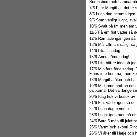
Borensberg och hamnar på 
7/6 Firar Margithas dotter s
8/6 Lugn dag hemma igen.
9/6 Som vanligt lugnt, sval
10/6 Svalt på fm men em va
11/6 På em fint väder så det
12/6 Ramlade igår igen så 
13/6 Mår allmänt dåligt så 
14/6 Lika illa idag.
15/6 Ännu sämre idag!
16/6 Lite bättre idag så jag 
17/6 Min fars födelsedag. F
Finns inte hemma, men komm
18/6 Margitha åker och ha
19/6 Midsommarafton och k
paltkoma! Det var länge se
20/6 Idag fick vi besök av
21/6 Fint väder igen så det
22/6 Lugn dag hemma.
23/6 Lugnt igen men på em 
24/6 Bara 6 mån till julafto
25/6 Varmt och skönt! Ringe
26/6 Vi åker till Harje och