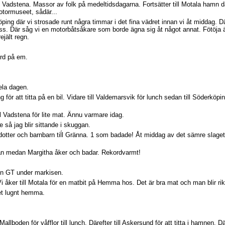
till Vadstena. Massor av folk på medeltidsdagarna. Fortsätter till Motala hamn dä
otormuseet, sådär...
rköping där vi strosade runt några timmar i det fina vädret innan vi åt middag. 
ass. Där såg vi en motorbåtsåkare som borde ägna sig åt något annat. Fötöja ä
ejält regn.
ård på em.
ela dagen.
ing för att titta på en bil. Vidare till Valdemarsvik för lunch sedan till Söderköpi
ill Vadstena för lite mat. Ännu varmare idag.
 så jag blir sittande i skuggan.
dotter och barnbarn tiĺl Gränna. 1 som badade! Åt middag av det sämre slage
n medan Margitha åker och badar. Rekordvarmt!
 en GT under markisen.
 åker till Motala för en matbit på Hemma hos. Det är bra mat och man blir rik
et lugnt hemma.
l Mallboden för våfflor till lunch. Därefter till Askersund för att titta i hamnen.