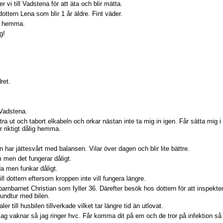
 vi till Vadstena för att äta och blir mätta.
dottern Lena som blir 1 år äldre. Fint väder.
en hemma.
g!
ret.
 Vadstena.
klättra ut och tabort elkabeln och orkar nästan inte ta mig in igen. Får sätta mig
r riktigt dålig hemma.
en har jättesvårt med balansen. Vilar över dagen och blir lite bättre.
m men det fungerar dåligt.
a men funkar dåligt.
ll dottern eftersom kroppen inte vill fungera längre.
barnbarnet Christian som fyller 36. Därefter besök hos dottern för att inspekter
rundtur med bilen.
r till husbilen tillverkade vilket tar längre tid än utlovat.
 jag vaknar så jag ringer hvc. Får komma dit på em och de tror på infektion så d