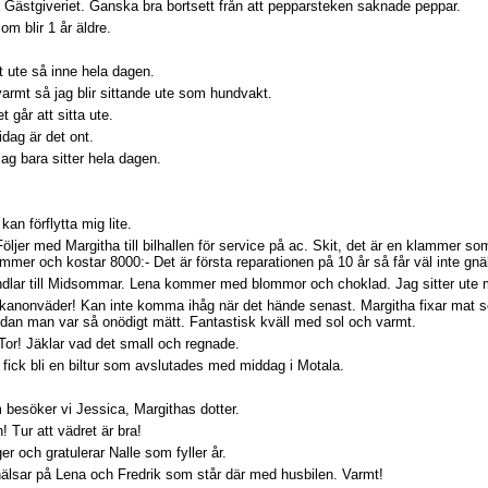
Gästgiveriet. Ganska bra bortsett från att pepparsteken saknade peppar.
om blir 1 år äldre.
t ute så inne hela dagen.
rmt så jag blir sittande ute som hundvakt.
 går att sitta ute.
idag är det ont.
jag bara sitter hela dagen.
kan förflytta mig lite.
öljer med Margitha till bilhallen för service på ac. Skit, det är en klammer so
er och kostar 8000:- Det är första reparationen på 10 år så får väl inte gnäl
ndlar till Midsommar. Lena kommer med blommor och choklad. Jag sitter ute m
anonväder! Kan inte komma ihåg när det hände senast. Margitha fixar mat s
dan man var så onödigt mätt. Fantastisk kväll med sol och varmt.
 Tor! Jäklar vad det small och regnade.
 fick bli en biltur som avslutades med middag i Motala.
besöker vi Jessica, Margithas dotter.
n! Tur att vädret är bra!
r och gratulerar Nalle som fyller år.
 hälsar på Lena och Fredrik som står där med husbilen. Varmt!