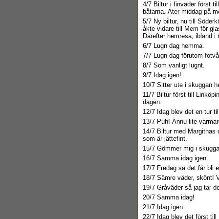
4/7 Biltur i finväder först 
båtarna. Äter middag på m
5/7 Ny biltur, nu till Söde
åkte vidare till Mem för gl
Därefter hemresa, ibland i r
6/7 Lugn dag hemma.
7/7 Lugn dag förutom fotv
8/7 Som vanligt lugnt.
9/7 Idag igen!
10/7 Sitter ute i skuggan h
11/7 Biltur först till Linköp
dagen.
12/7 Idag blev det en tur t
13/7 Puh! Ännu lite varmare
14/7 Biltur med Margithas 
som är jättefint.
15/7 Gömmer mig i skugga
16/7 Samma idag igen.
17/7 Fredag så det får bli
18/7 Sämre väder, skönt! Vi
19/7 Gråväder så jag tar d
20/7 Samma idag!
21/7 Idag igen.
22/7 Idag blev det först til