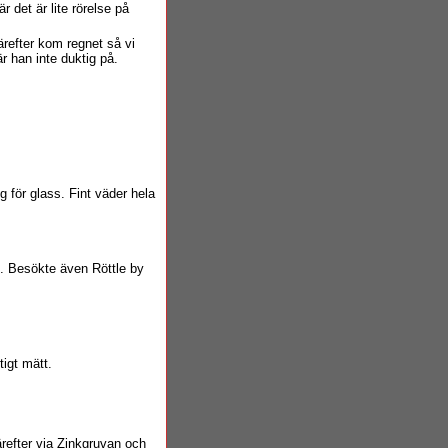
r det är lite rörelse på
Därefter kom regnet så vi
r han inte duktig på.
ng för glass. Fint väder hela
t. Besökte även Röttle by
tigt mätt.
 Därefter via Zinkgruvan och