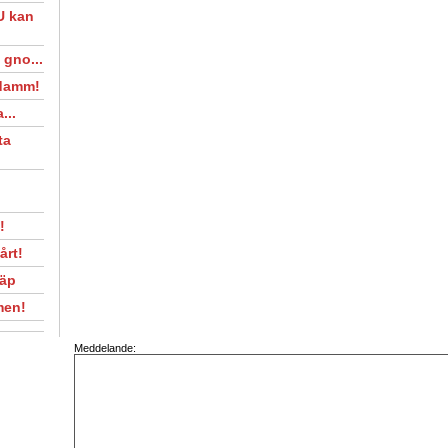
U kan
 gno...
 damm!
...
ta
!
årt!
läp
men!
Meddelande: