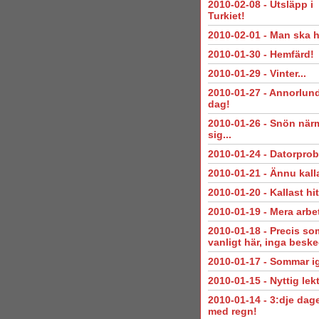
2010-02-08
-
Utsläpp i
Turkiet!
2010-02-01
-
Man ska h
2010-01-30
-
Hemfärd!
2010-01-29
-
Vinter...
2010-01-27
-
Annorlun
dag!
2010-01-26
-
Snön när
sig...
2010-01-24
-
Datorprob
2010-01-21
-
Ännu kalla
2010-01-20
-
Kallast hit
2010-01-19
-
Mera arbet
2010-01-18
-
Precis so
vanligt här, inga beske
2010-01-17
-
Sommar i
2010-01-15
-
Nyttig lekt
2010-01-14
-
3:dje dag
med regn!