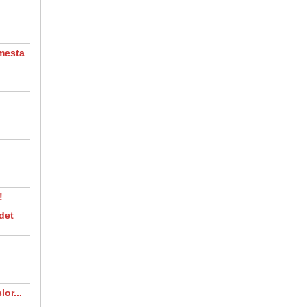
 mesta
.
!
det
lor...