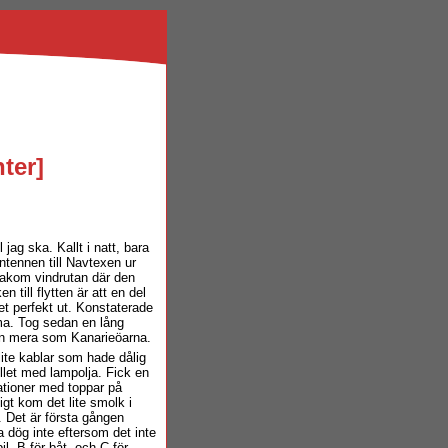
nter
]
jag ska. Kallt i natt, bara
ntennen till Navtexen ur
e bakom vindrutan där den
 till flytten är att en del
et perfekt ut. Konstaterade
rma. Tog sedan en lång
utan mera som Kanarieöarna.
ite kablar som hade dålig
llet med lampolja. Fick en
ationer med toppar på
t kom det lite smolk i
. Det är första gången
a dög inte eftersom det inte
il, B för båt, och C för