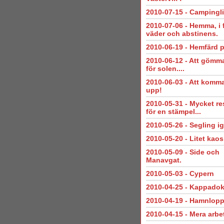
2010-07-15
-
Campingli
2010-07-06
-
Hemma, i f
väder och abstinens.
2010-06-19
-
Hemfärd på
2010-06-12
-
Att gömma
för solen....
2010-06-03
-
Att komma
upp!
2010-05-31
-
Mycket r
för en stämpel...
2010-05-26
-
Segling i
2010-05-20
-
Litet kaos
2010-05-09
-
Side och
Manavgat.
2010-05-03
-
Cypern
2010-04-25
-
Kappadok
2010-04-19
-
Hamnloppo
2010-04-15
-
Mera arbe