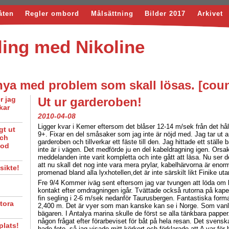
åten
Regler ombord
Målsättning
Bilder 2017
Arkivet
ing med Nikoline
anya med problem som skall lösas. [cou
r jag
Ut ur garderoben!
kar
2010-04-08
Ligger kvar i Kemer eftersom det blåser 12-14 m/sek från det håll 
gt ut
9+. Fixar en del småsaker som jag inte är nöjd med. Jag tar ut a
och
garderoben och tillverkar ett fäste till den. Jag hittade ett ställ
God
inte är i vägen. Det medförde ju en del kabeldragning igen. Orsaken
meddelanden inte varit kompletta och inte gått att läsa. Nu ser d
att nu skall det nog inte vara mera prylar, kabelhärvorna är eno
sikte!
promenad bland alla lyxhotellen,det är inte särskilt likt Finike 
Fre 9/4 Kommer iväg sent eftersom jag var tvungen att löda om l
kontakt efter omdragningen igår. Tvättade också rutorna på kape
fin segling i 2-6 m/sek nedanför Taurusbergen. Fantastiska form
stora
2,400 m. Det är vyer som man kanske kan se i Norge. Som vanlig
bägaren. I Antalya marina skulle de först se alla tänkbara papper
någon frågat efter förarbeviset för båt på hela resan. Det svensk
plats!
hade foto, så jag visade mitt körkort och förklarade att A var för b