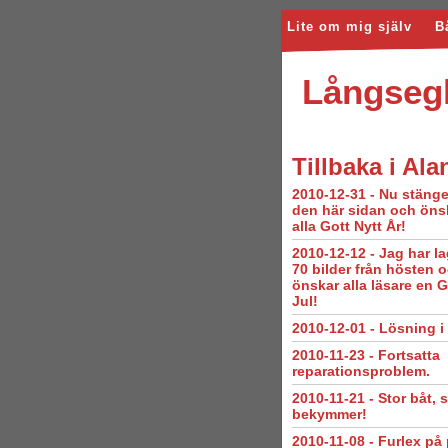
Lite om mig själv
B
Långsegl
Tillbaka
i Al
2010-12-31
-
Nu stänge
den här sidan och öns
alla Gott Nytt År!
2010-12-12
-
Jag har la
70 bilder från hösten 
önskar alla läsare en 
Jul!
2010-12-01
-
Lösning i 
2010-11-23
-
Fortsatta
reparationsproblem.
2010-11-21
-
Stor båt, 
bekymmer!
2010-11-08
-
Furlex på 