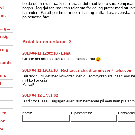
borde det ha varit ca 25 lira. Så är det med kompisars kompisar.
v!
någon. Jag tjafsar inte utan talar om för de jag pratar med att int
hämnden. På ett par timmar i em. har jag träffat flera svenska turi
int
på senaste året!
 g...
 sig
Antal kommentarer:
3
 sig
2010-04-11 12:05:18
-
Lena
Gillade det där med körkortsbeteckningarna!
esande
2010-04-11 19:33:10
-
Richard
,
richard.av.nilsson@telia.com
gen.
Där fick du till det med körkortet. Men du som tycks vara insatt, vad b
mitt kort också?
!
Må väl!
2010-04-12 17:51:02
D står för Diesel, Dagligen eller Dum beroende på vem man pratar m
ien
Namn:
E-postadress:
Hemsidead
r...
te.