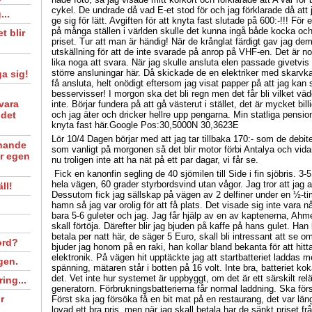
cykel. De undrade då vad E-et stod för och jag förklarade då att j
...
ge sig för lätt. Avgiften för att knyta fast slutade på 600:-!!! För
på många ställen i världen skulle det kunna ingå både kocka oc
t blir
priset. Tur att man är händig! När de krånglat färdigt gav jag 
utskällning för att de inte svarade på anrop på VHF-en. Det är no
lika noga att svara. När jag skulle ansluta elen passade givetvis
större ansluningar här. Då skickade de en elektriker med skarvk
ga sig!
få ansluta, helt onödigt eftersom jag visat papper på att jag kan 
besservisser! I morgon ska det bli regn men det får bli vilket väde
vara
inte. Börjar fundera på att gå västerut i stället, det är mycket bi
 det
och jag äter och dricker hellre upp pengarna. Min statliga pension 
knyta fast här.Google Pos:30,5000N 30,3623E
Lör 10/4 Dagen börjar med att jag tar tillbaka 170:- som de debite
nande
som vanligt på morgonen så det blir motor förbi Antalya och vi
år egen
nu troligen inte att ha nät på ett par dagar, vi får se.
Fick en kanonfin segling de 40 sjömilen till Side i fin sjöbris. 3
hela vägen, 60 grader styrbordsvind utan vågor. Jag tror att jag al
ll!
Dessutom fick jag sällskap på vägen av 2 delfiner under en ½-tim
hamn så jag var orolig för att få plats. Det visade sig inte vara 
bara 5-6 guleter och jag. Jag får hjälp av en av kaptenerna, Ahm
skall förtöja. Därefter blir jag bjuden på kaffe på hans gulet. Han
betala per natt här, de säger 5 Euro, skall bli intressant att se
ord?
bjuder jag honom på en raki, han kollar bland bekanta för att hit
elektronik. På vägen hit upptäckte jag att startbatteriet laddas m
gen.
spänning, mätaren står i botten på 16 volt. Inte bra, batteriet k
det. Vet inte hur systemet är uppbyggt, om det är ett särskilt relä
ring...
generatorn. Förbrukningsbatterierna får normal laddning. Ska för
r
Först ska jag försöka få en bit mat på en restaurang, det var lä
lovad ett bra pris men när jag skall betala har de sänkt priset från