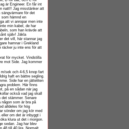
ag är Engineer. En får int
 en natt!! Jag misstänker att
h sängvärmare för det
dem som hämnd en
ga att vi anropar men inte
 inte min kabel, de har
abeln, som han krävde att
sånt själv! Jäkla
r det vill, här stannar jag
lligare hamnar i Grekland
räcker ju inte ens för att
rat för mycket. Vindstilla
dare mot Side. Jag kommer
-5 m/sek och 4-6,5 knop fart
drig haft en bättre segling.
me. Side har en jätteliten
några problem. Här finns
et, på en sådan när jag
 kollar också vad jag skall
 om det stämmer. Senare
ta någon som är bra på
ed alldeles för hög
okar sönder om jag kör med
 eller om det är inbyggt i
söka klura ut det i morgon.
nge sedan. Jag har blev
 48 till 40 lira. Normalt