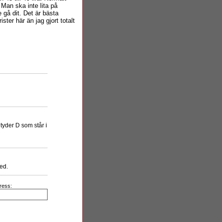
 Man ska inte lita på
e gå dit. Det är bästa
ster här än jag gjort totalt
etyder D som står i
ed.
ress: