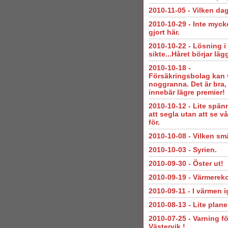
2010-11-05
-
Vilken dag
2010-10-29
-
Inte mycke
gjort här.
2010-10-22
-
Lösning i
sikte...Håret börjar läg
2010-10-18
-
Försäkringsbolag kan 
noggranna. Det är bra,
innebär lägre premier!
2010-10-12
-
Lite spän
att segla utan att se v
för.
2010-10-08
-
Vilken smä
2010-10-03
-
Syrien.
2010-09-30
-
Öster ut!
2010-09-19
-
Värmerek
2010-09-11
-
I värmen i
2010-08-13
-
Lite plane
2010-07-25
-
Varning fö
Västervik !