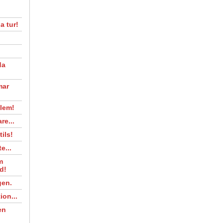
a tur!
da
mar
lem!
re...
tils!
e...
m
d!
gen.
ion...
en