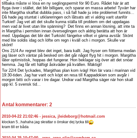
tillbaka måste vi lösa en ny seglingspermit för 90 Euro. Rådet här är att
flyga över i stället, det blir billigare, och sparar en massa arbete! Tyvärr har
inte Margitha skaffat dubbla pass, i så fall hade ju inte problemet funnits...
Då hade jag stuntat i utklareringen och låtsats att vi aldrig varit utanför
Turkiet! Jag vet att det skulle kunna ställa till problem om det uppdagas
men vad är livet utan lite spänning? Det finns en annan lösning, att inte ta
in Margitha i permiten innan överseglingen och aldrig berätta att hon är
med. Uppdagas det blir det Turkiskt fängelse vilket vi gärna avstår. Skönt
med lite soldis idag och löfte om regn i kväll och i morgon. Skulle var
skönt!
Ons 21/4 Av regnet blev det inget, bara kallt. Jag fryser om fötterna medan
jag läser och väntar på besked om det går något flyg hit i morgon. Margitha
låter optimistisk, hoppas det fungerar. Hon beklagar sig över att det snöar
hemma. Jag får ett häftigt åskväder på kvällen. Mäktigt!
Tor 22/4 Det lyckades, Margithas plan kom iväg! Hon lär vara i marinan vid
19:30-tiden. Jag har varit och köpt en resa till Kappadokien som avgår i
morgon bitti och varar i tre dagar. Undrar vad Margitha säger när hon skall
upp kl. 5 svensk tid...
Antal kommentarer:
2
2010-04-22 21:02:46
-
jessica
,
jleideborg@hotmail.com
klockan 5...hahaha jag skrattar o önskar dej lycka till
kram till er båda
2010-04-25 10:47:00
-
arne
,
arne.olin@comhem.se