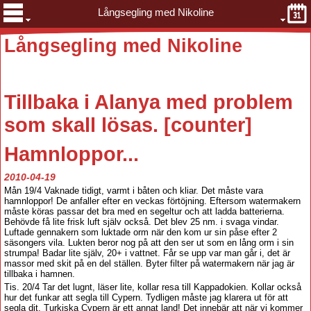
Långsegling med Nikoline
Långsegling med Nikoline
Tillbaka
i Alanya med problem
som skall lösas. [counter
]
Hamnloppor...
2010-04-19
Mån 19/4 Vaknade tidigt, varmt i båten och kliar. Det måste vara
hamnloppor! De anfaller efter en veckas förtöjning. Eftersom watermakern
måste köras passar det bra med en segeltur och att ladda batterierna.
Behövde få lite frisk luft själv också. Det blev 25 nm. i svaga vindar.
Luftade gennakern som luktade orm när den kom ur sin påse efter 2
säsongers vila. Lukten beror nog på att den ser ut som en lång orm i sin
strumpa! Badar lite själv, 20+ i vattnet. Får se upp var man går i, det är
massor med skit på en del ställen. Byter filter på watermakern när jag är
tillbaka i hamnen.
Tis. 20/4 Tar det lugnt, läser lite, kollar resa till Kappadokien. Kollar också
hur det funkar att segla till Cypern. Tydligen måste jag klarera ut för att
segla dit, Turkiska Cypern är ett annat land! Det innebär att när vi kommer