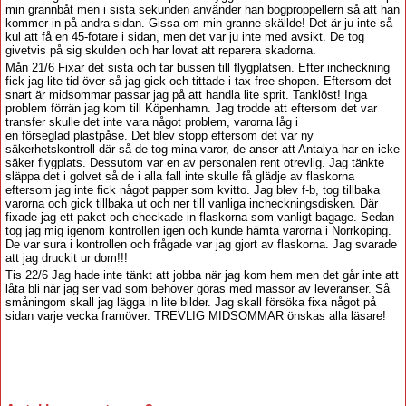
min grannbåt men i sista sekunden använder han bogproppellern så att han
kommer in på andra sidan. Gissa om min granne skällde! Det är ju inte så
kul att få en 45-fotare i sidan, men det var ju inte med avsikt. De tog
givetvis på sig skulden och har lovat att reparera skadorna.
Mån 21/6 Fixar det sista och tar bussen till flygplatsen. Efter incheckning
fick jag lite tid över så jag gick och tittade i tax-free shopen. Eftersom det
snart är midsommar passar jag på att handla lite sprit. Tanklöst! Inga
problem förrän jag kom till Köpenhamn. Jag trodde att eftersom det var
transfer skulle det inte vara något problem, varorna låg i
en förseglad plastpåse. Det blev stopp eftersom det var ny
säkerhetskontroll där så de tog mina varor, de anser att Antalya har en icke
säker flygplats. Dessutom var en av personalen rent otrevlig. Jag tänkte
släppa det i golvet så de i alla fall inte skulle få glädje av flaskorna
eftersom jag inte fick något papper som kvitto. Jag blev f-b, tog tillbaka
varorna och gick tillbaka ut och ner till vanliga incheckningsdisken. Där
fixade jag ett paket och checkade in flaskorna som vanligt bagage. Sedan
tog jag mig igenom kontrollen igen och kunde hämta varorna i Norrköping.
De var sura i kontrollen och frågade var jag gjort av flaskorna. Jag svarade
att jag druckit ur dom!!!
Tis 22/6 Jag hade inte tänkt att jobba när jag kom hem men det går inte att
låta bli när jag ser vad som behöver göras med massor av leveranser. Så
småningom skall jag lägga in lite bilder. Jag skall försöka fixa något på
sidan varje vecka framöver. TREVLIG MIDSOMMAR önskas alla läsare!