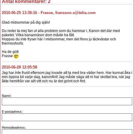
Antal kommentarer:
2
2010-06-25 13:38:16
-
Frasse
,
fransson.s@telia.com
Glad midsommar på dig själv!
Du reder ta mej fan ut alla problem som du hammar i. Kanon det där med
paketet. Vilka banannäsor dom måste ha fått.
Hoppas du inte fryser här i midsommar, men det finns ju täckvästar och
thermoshorts.
Ha de gött
Frasse
2010-06-28 12:05:58
Jag har inte frusit eftersom jag lovade att ta med bra väder hem. Har kunnat åka i
min öppna bil varje dag, kanonfint! Jag måste säga att ni har skottat bra, när jag
åkte hemifrån var allt vitt och nu är det grönt och fint.
Namn:
E-postadress:
Hemsideadress: