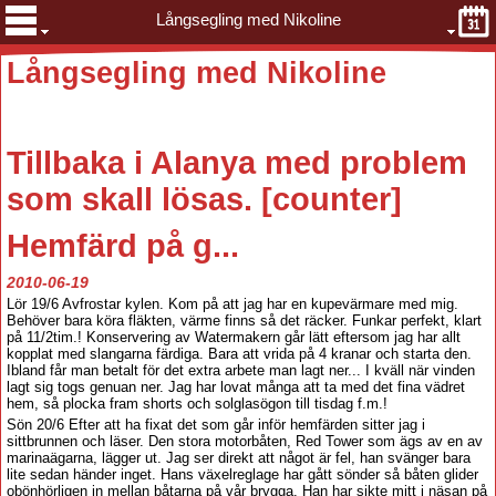
Långsegling med Nikoline
Långsegling med Nikoline
Tillbaka
i Alanya med problem
som skall lösas. [counter
]
Hemfärd på g...
2010-06-19
Lör 19/6 Avfrostar kylen. Kom på att jag har en kupevärmare med mig.
Behöver bara köra fläkten, värme finns så det räcker. Funkar perfekt, klart
på 11/2tim.! Konservering av Watermakern går lätt eftersom jag har allt
kopplat med slangarna färdiga. Bara att vrida på 4 kranar och starta den.
Ibland får man betalt för det extra arbete man lagt ner... I kväll när vinden
lagt sig togs genuan ner. Jag har lovat många att ta med det fina vädret
hem, så plocka fram shorts och solglasögon till tisdag f.m.!
Sön 20/6 Efter att ha fixat det som går inför hemfärden sitter jag i
sittbrunnen och läser. Den stora motorbåten, Red Tower som ägs av en av
marinaägarna, lägger ut. Jag ser direkt att något är fel, han svänger bara
lite sedan händer inget. Hans växelreglage har gått sönder så båten glider
obönhörligen in mellan båtarna på vår brygga. Han har sikte mitt i näsan på