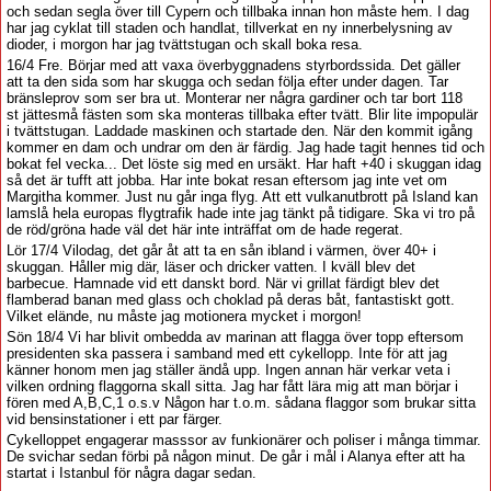
och sedan segla över till Cypern och tillbaka innan hon måste hem. I dag
har jag cyklat till staden och handlat, tillverkat en ny innerbelysning av
dioder, i morgon har jag tvättstugan och skall boka resa.
16/4 Fre. Börjar med att vaxa överbyggnadens styrbordssida. Det gäller
att ta den sida som har skugga och sedan följa efter under dagen. Tar
bränsleprov som ser bra ut. Monterar ner några gardiner och tar bort 118
st jättesmå fästen som ska monteras tillbaka efter tvätt. Blir lite impopulär
i tvättstugan. Laddade maskinen och startade den. När den kommit igång
kommer en dam och undrar om den är färdig. Jag hade tagit hennes tid och
bokat fel vecka... Det löste sig med en ursäkt. Har haft +40 i skuggan idag
så det är tufft att jobba. Har inte bokat resan eftersom jag inte vet om
Margitha kommer. Just nu går inga flyg. Att ett vulkanutbrott på Island kan
lamslå hela europas flygtrafik hade inte jag tänkt på tidigare. Ska vi tro på
de röd/gröna hade väl det här inte inträffat om de hade regerat.
Lör 17/4 Vilodag, det går åt att ta en sån ibland i värmen, över 40+ i
skuggan. Håller mig där, läser och dricker vatten. I kväll blev det
barbecue. Hamnade vid ett danskt bord. När vi grillat färdigt blev det
flamberad banan med glass och choklad på deras båt, fantastiskt gott.
Vilket elände, nu måste jag motionera mycket i morgon!
Sön 18/4 Vi har blivit ombedda av marinan att flagga över topp eftersom
presidenten ska passera i samband med ett cykellopp. Inte för att jag
känner honom men jag ställer ändå upp. Ingen annan här verkar veta i
vilken ordning flaggorna skall sitta. Jag har fått lära mig att man börjar i
fören med A,B,C,1 o.s.v Någon har t.o.m. sådana flaggor som brukar sitta
vid bensinstationer i ett par färger.
Cykelloppet engagerar masssor av funkionärer och poliser i många timmar.
De svichar sedan förbi på någon minut. De går i mål i Alanya efter att ha
startat i Istanbul för några dagar sedan.