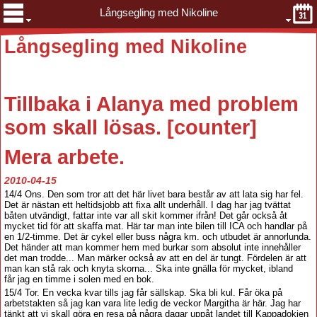
Långsegling med Nikoline
Långsegling med Nikoline
Tillbaka
i Alanya med problem
som skall lösas. [counter
]
Mera arbete.
2010-04-15
14/4 Ons. Den som tror att det här livet bara består av att lata sig har fel.
Det är nästan ett heltidsjobb att fixa allt underhåll. I dag har jag tvättat
båten utvändigt, fattar inte var all skit kommer ifrån! Det går också åt
mycket tid för att skaffa mat. Här tar man inte bilen till ICA och handlar på
en 1/2-timme. Det är cykel eller buss några km. och utbudet är annorlunda.
Det händer att man kommer hem med burkar som absolut inte innehåller
det man trodde... Man märker också av att en del är tungt. Fördelen är att
man kan stå rak och knyta skorna... Ska inte gnälla för mycket, ibland
får jag en timme i solen med en bok.
15/4 Tor. En vecka kvar tills jag får sällskap. Ska bli kul. Får öka på
arbetstakten så jag kan vara lite ledig de veckor Margitha är här. Jag har
tänkt att vi skall göra en resa på några dagar uppåt landet till Kappadokien